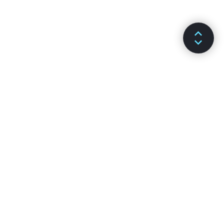
SƏNƏDLƏR
KANALLAR
Qurulma
GitHub
Əsas Konsepsiyalar
Stack Overflow
Genişləndirilmiş Təlimatlar
Discussion Forums
API Arayışı
Reactiflux Chat
Hooklar
DEV Community