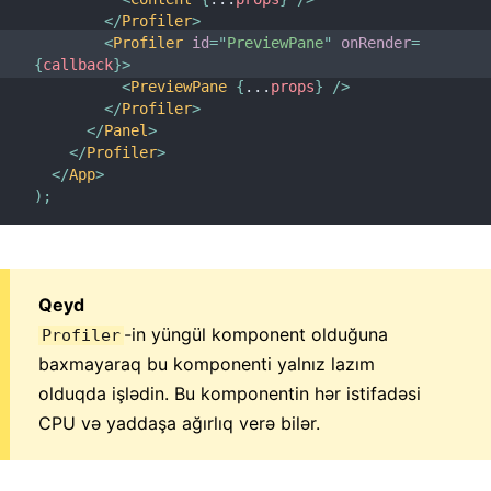
Test Etmə Reseptləri
</
Profiler
>
Testing Environments
<
Profiler
id
=
"
PreviewPane
"
onRender
=
{
callback
}
>
<
PreviewPane
{
...
props
}
/>
İŞTIRAK ETMƏK
</
Profiler
>
</
Panel
>
Necə İştirak Etmək
</
Profiler
>
Kodun İcmalı
</
App
>
Tətbiq Qeydləri
)
;
Dizayn Əsasları
FAQ
Qeyd
AJAX və APIs
-in yüngül komponent olduğuna
Profiler
Babel, JSX, və Qurulma Addımları
baxmayaraq bu komponenti yalnız lazım
Funksiyaların Komponentlərə Göndərilməsi
olduqda işlədin. Bu komponentin hər istifadəsi
CPU və yaddaşa ağırlıq verə bilər.
Komponent State-i
Stilləmə və CSS
Fayl Strukturu