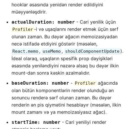
hooklar əsasında yenidən render edildiyini
müəyyənləşdirir.
- Cari yenilik üçün
actualDuration: number
-i və uşaqlarını render etmək üçün sərf
Profiler
olunan zaman. Bu dəyər ağacın memoizasiyadan
necə istifadə etdiyini göstərir (məsələn,
,
,
).
React.memo
useMemo
shouldComponentUpdate
İdeal olaraq, uşaqların spesifik prop dəyişikləri
əsasında yeniləndiyini nəzərə alsaq bu dəyər ilkin
mount-dan sonra kəskin azalmalıdır.
-
ağacında
baseDuration: number
Profiler
olan bütün komponentlərin render olunduğu ən
sonuncu renderə sərf olunan zaman. Bu dəyər
renderin ən pis qiymətini hesablayır (məsələn, ilkin
mount zamanı və ya memoizasiyasız ağac).
- Cari yeniliyi render
startTime: number