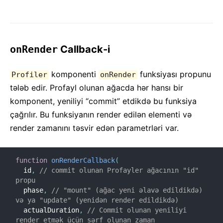
Versiya Qaydaları
Virtual DOM və React-in Daxili
onRender
Callback-i
komponenti
funksiyası propunu
Profiler
onRender
tələb edir. Profayl olunan ağacda hər hansı bir
komponent, yeniliyi “commit” etdikdə bu funksiya
çağrılır. Bu funksiyanın render edilən elementi və
render zamanını təsvir edən parametrləri var.
function
onRenderCallback
(
  id
,
// commit olunan Profayler ağacının "id" 
propu
  phase
,
// "mount" (ağac yeni əlavə edildikdə) 
və ya "update" (yenidən render edildikdə)
  actualDuration
,
// Commit olunan yeniliyi 
render etmək üçün sərf olunan zaman