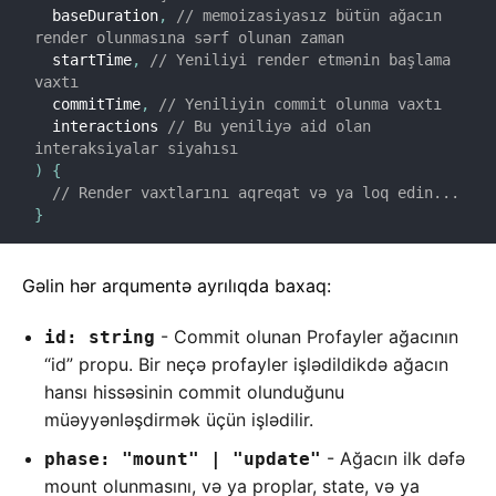
  baseDuration
,
// memoizasiyasız bütün ağacın 
render olunmasına sərf olunan zaman
  startTime
,
// Yeniliyi render etmənin başlama 
vaxtı
  commitTime
,
// Yeniliyin commit olunma vaxtı
  interactions 
// Bu yeniliyə aid olan 
interaksiyalar siyahısı
)
{
// Render vaxtlarını aqreqat və ya loq edin...
}
Gəlin hər arqumentə ayrılıqda baxaq:
- Commit olunan Profayler ağacının
id: string
“id” propu. Bir neçə profayler işlədildikdə ağacın
hansı hissəsinin commit olunduğunu
müəyyənləşdirmək üçün işlədilir.
- Ağacın ilk dəfə
phase: "mount" | "update"
mount olunmasını, və ya proplar, state, və ya