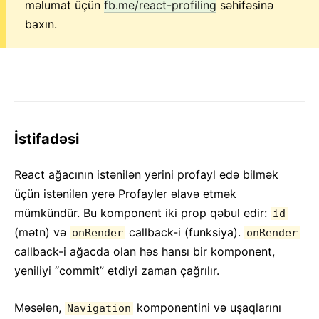
Kontekst
məlumat üçün
fb.me/react-profiling
səhifəsinə
Xəta Sərhədləri
baxın.
Ref-lərin Yönləndirilməsi
Fraqmentlər
Yüksək Dərəcəli Komponentlər
Digər Kitabxanalar ilə İnteqrasiya
Dərindən JSX
İstifadəsi
Performansın Optimallaşdırılması
Portallar
React ağacının istənilən yerini profayl edə bilmək
Profayler
üçün istənilən yerə Profayler əlavə etmək
ES6-sız React
mümkündür. Bu komponent iki prop qəbul edir:
id
JSX-siz React
(mətn) və
callback-i (funksiya).
onRender
onRender
callback-i ağacda olan həs hansı bir komponent,
Rekonsilyasiya
yeniliyi “commit” etdiyi zaman çağrılır.
Ref-lər və DOM
Render Propları
Məsələn,
komponentini və uşaqlarını
Navigation
Statik Tip Yoxlamaları