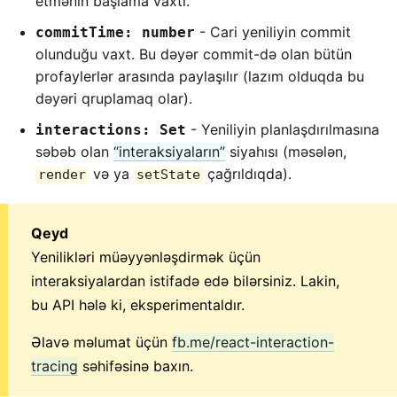
etmənin başlama vaxtı.
- Cari yeniliyin commit
commitTime: number
olunduğu vaxt. Bu dəyər commit-də olan bütün
profaylerlər arasında paylaşılır (lazım olduqda bu
dəyəri qruplamaq olar).
- Yeniliyin planlaşdırılmasına
interactions: Set
səbəb olan
“interaksiyaların”
siyahısı (məsələn,
və ya
çağrıldıqda).
render
setState
Qeyd
Yenilikləri müəyyənləşdirmək üçün
interaksiyalardan istifadə edə bilərsiniz. Lakin,
bu API hələ ki, eksperimentaldır.
Əlavə məlumat üçün
fb.me/react-interaction-
tracing
səhifəsinə baxın.