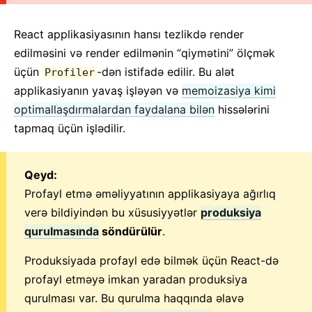
2. JSX-ə Giriş
3. Elementlərin Render Edilməsi
React applikasiyasının hansı tezlikdə render
4. Komponent və Proplar
edilməsini və render edilmənin “qiymətini” ölçmək
5. State və Lifecycle
üçün
-dən istifadə edilir. Bu alət
Profiler
applikasiyanın yavaş işləyən və
6. Hadisələrin Emal Edilməsi
memoizasiya kimi
optimallaşdırmalardan faydalana bilən
hissələrini
7. Şərti Render Edilmə
tapmaq üçün işlədilir.
8. Siyahılar və Açarlar
9. Anketlər
10. State-in Qaldırılması
Qeyd:
11. Kompozisiya vs Varislik
Profayl etmə əməliyyatının applikasiyaya ağırlıq
12. React ilə Düşünmək
verə bildiyindən bu xüsusiyyətlər
produksiya
qurulmasında
söndürülür
.
GENIŞLƏNDIRILMIŞ TƏLIMATLAR
Produksiyada profayl edə bilmək üçün React-də
İmkanlılıq
profayl etməyə imkan yaradan produksiya
Kod Parçalanması
qurulması var. Bu qurulma haqqında əlavə