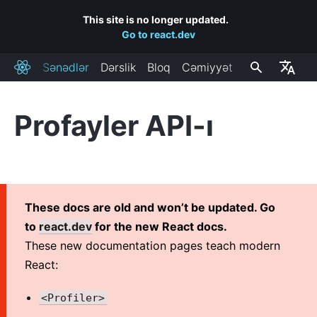
This site is no longer updated.
Go to react.dev
Sənədlər
Dərslik
Bloq
Cəmiyyət
React
Profayler API-ı
QURULMA
Başlamaq
Səhifəyə React Əlavə Et
Yeni React Applikasiyası Yarat
These docs are old and won’t be updated. Go
CDN Linkləri
to
react.dev
for the new React docs.
Buraxılış Kanalları
These new documentation pages teach modern
React:
ƏSAS KONSEPSIYALAR
<Profiler>
1. Salam Dünya