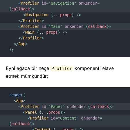
JS Mühitinin Tələbləri
<
Profiler
id
=
"
Navigation
"
onRender
=
{
callback
}
>
Lüğət
<
Navigation
{
...
props
}
/>
</
Profiler
>
HOOKLAR
<
Profiler
id
=
"
Main
"
onRender
=
{
callback
}
>
<
Main
{
...
props
}
/>
1. Hooklara Giriş
</
Profiler
>
</
App
>
2. Hooklar Bir Baxışda
)
;
3. State Hookunun İstifadəsi
4. Effect Hookunun İstifadəsi
Eyni ağaca bir neçə
komponenti əlavə
Profiler
5. Hookların Qaydaları
etmək mümkündür:
6. Xüsusi Hookların Düzəldilməsi
7. Hookların API Arayışı
render
(
8. Hooklar FAQ
<
App
>
<
Profiler
id
=
"
Panel
"
onRender
=
{
callback
}
>
TEST ETMƏ
<
Panel
{
...
props
}
>
<
Profiler
id
=
"
Content
"
onRender
=
İcmal
{
callback
}
>
<
Content
{
...
props
}
/>