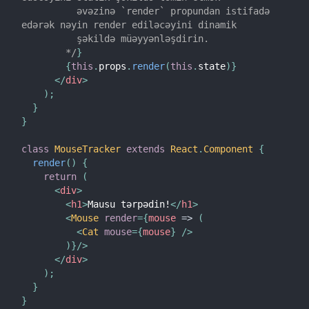
          əvəzinə `render` propundan istifadə 
edərək nəyin render ediləcəyini dinamik

          şəkildə müəyyənləşdirin.

        */
}
{
this
.
props
.
render
(
this
.
state
)
}
</
div
>
)
;
}
}
class
MouseTracker
extends
React
.
Component
{
render
(
)
{
return
(
<
div
>
<
h1
>
Mausu tərpədin!
</
h1
>
<
Mouse
render
=
{
mouse
=>
(
<
Cat
mouse
=
{
mouse
}
/>
)
}
/>
</
div
>
)
;
}
}