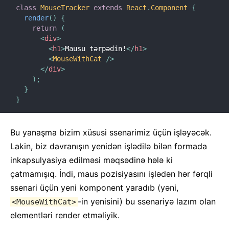
class
MouseTracker
extends
React
.
Component
{
render
(
)
{
return
(
<
div
>
<
h1
>
Mausu tərpədin!
</
h1
>
<
MouseWithCat
/>
</
div
>
)
;
}
}
Bu yanaşma bizim xüsusi ssenarimiz üçün işləyəcək.
Lakin, biz davranışın yenidən işlədilə bilən formada
inkapsulyasiya edilməsi məqsədinə hələ ki
çatmamışıq. İndi, maus pozisiyasını işlədən hər fərqli
ssenari üçün yeni komponent yaradıb (yəni,
-in yenisini) bu ssenariyə lazım olan
<MouseWithCat>
elementləri render etməliyik.