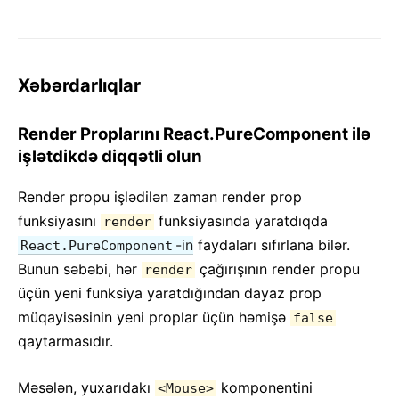
Xəbərdarlıqlar
Render Proplarını React.PureComponent ilə
işlətdikdə diqqətli olun
Render propu işlədilən zaman render prop
funksiyasını
funksiyasında yaratdıqda
render
-in
faydaları sıfırlana bilər.
React.PureComponent
Bunun səbəbi, hər
çağırışının render propu
render
üçün yeni funksiya yaratdığından dayaz prop
müqayisəsinin yeni proplar üçün həmişə
false
qaytarmasıdır.
Məsələn, yuxarıdakı
komponentini
<Mouse>