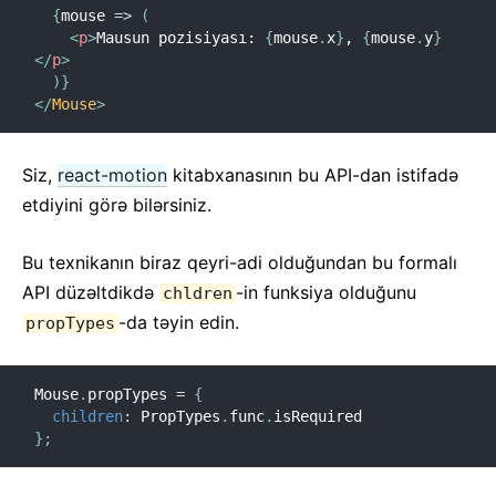
{
mouse
=>
(
<
p
>
Mausun pozisiyası: 
{
mouse
.
x
}
, 
{
mouse
.
y
}
</
p
>
)
}
</
Mouse
>
Siz,
react-motion
kitabxanasının bu API-dan istifadə
etdiyini görə bilərsiniz.
Bu texnikanın biraz qeyri-adi olduğundan bu formalı
API düzəltdikdə
-in funksiya olduğunu
chldren
-da təyin edin.
propTypes
Mouse
.
propTypes 
=
{
children
:
 PropTypes
.
func
.
}
;