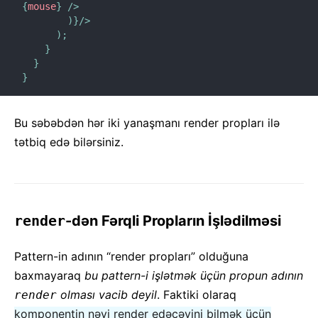
{
mouse
}
/>
)
}
/>
)
;
}
}
}
Bu səbəbdən hər iki yanaşmanı render propları ilə
tətbiq edə bilərsiniz.
render
-dən Fərqli Propların İşlədilməsi
Pattern-in adının “render propları” olduğuna
baxmayaraq
bu pattern-i işlətmək üçün propun adının
olması vacib deyil
. Faktiki olaraq
render
komponentin nəyi render edəcəyini bilmək üçün