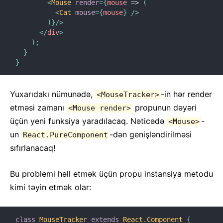
<
Mouse
render
=
{
mouse
=>
(
<
Cat
mouse
=
{
mouse
}
/>
)
}
/>
</
div
>
)
;
}
}
Yuxarıdakı nümunədə,
-in hər render
<MouseTracker>
etməsi zamanı
propunun dəyəri
<Mouse render>
üçün yeni funksiya yaradılacaq. Nəticədə
-
<Mouse>
un
-dən genişləndirilməsi
React.PureComponent
sıfırlanacaq!
Bu problemi həll etmək üçün propu instansiya metodu
kimi təyin etmək olar:
class
MouseTracker
extends
React
.
Component
{