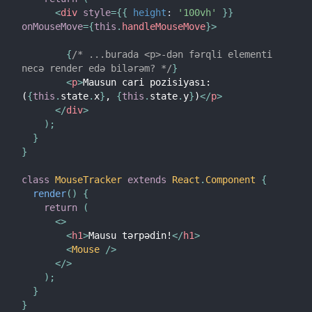
<
div
style
=
{
{
height
:
'100vh'
}
}
Versiya Qaydaları
onMouseMove
=
{
this
.
handleMouseMove
}
>
Virtual DOM və React-in Daxili
{
/* ...burada <p>-dən fərqli elementi 
necə render edə bilərəm? */
}
<
p
>
Mausun cari pozisiyası: 
(
{
this
.
state
.
x
}
, 
{
this
.
state
.
y
}
)
</
p
>
</
div
>
)
;
}
}
class
MouseTracker
extends
React
.
Component
{
render
(
)
{
return
(
<
>
<
h1
>
Mausu tərpədin!
</
h1
>
<
Mouse
/>
</
>
)
;
}
}