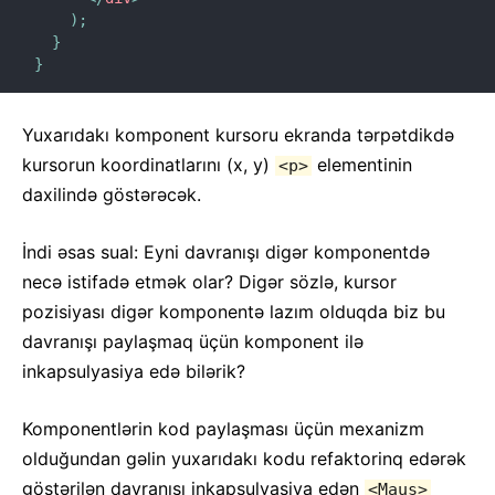
JS Mühitinin Tələbləri
)
;
Lüğət
}
}
HOOKLAR
Yuxarıdakı komponent kursoru ekranda tərpətdikdə
1. Hooklara Giriş
kursorun koordinatlarını (x, y)
elementinin
<p>
2. Hooklar Bir Baxışda
daxilində göstərəcək.
3. State Hookunun İstifadəsi
4. Effect Hookunun İstifadəsi
İndi əsas sual: Eyni davranışı digər komponentdə
5. Hookların Qaydaları
necə istifadə etmək olar? Digər sözlə, kursor
6. Xüsusi Hookların Düzəldilməsi
pozisiyası digər komponentə lazım olduqda biz bu
7. Hookların API Arayışı
davranışı paylaşmaq üçün komponent ilə
8. Hooklar FAQ
inkapsulyasiya edə bilərik?
TEST ETMƏ
Komponentlərin kod paylaşması üçün mexanizm
olduğundan gəlin yuxarıdakı kodu refaktorinq edərək
İcmal
göstərilən davranışı inkapsulyasiya edən
<Maus>