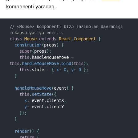
Test Etmə Reseptləri
komponenti yaradaq.
Testing Environments
İŞTIRAK ETMƏK
// <Mouse> komponenti bizə lazımolan davranışı 
inkapsulyasiya edir...
Necə İştirak Etmək
class
Mouse
extends
React
.
Component
{
constructor
(
props
)
{
Kodun İcmalı
super
(
props
)
;
Tətbiq Qeydləri
this
.
handleMouseMove 
=
this
.
handleMouseMove
.
bind
(
this
)
;
Dizayn Əsasları
this
.
state 
=
{
x
:
0
,
y
:
0
}
;
}
FAQ
handleMouseMove
(
event
)
{
AJAX və APIs
this
.
setState
(
{
x
:
 event
.
clientX
,
Babel, JSX, və Qurulma Addımları
y
:
 event
.
clientY

Funksiyaların Komponentlərə Göndərilməsi
}
)
;
Komponent State-i
}
Stilləmə və CSS
render
(
)
{
Fayl Strukturu
return
(