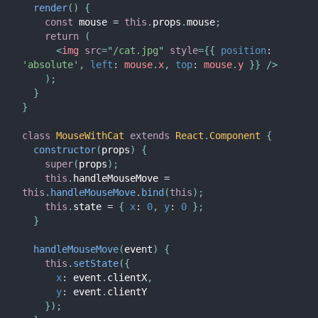
render
(
)
{
const
 mouse 
=
this
.
props
.
mouse
;
return
(
<
img
src
=
"
/cat.jpg
"
style
=
{
{
position
:
'absolute'
,
left
:
 mouse
.
x
,
top
:
 mouse
.
y 
}
}
/>
)
;
}
}
class
MouseWithCat
extends
React
.
Component
{
constructor
(
props
)
{
super
(
props
)
;
this
.
handleMouseMove 
=
this
.
handleMouseMove
.
bind
(
this
)
;
this
.
state 
=
{
x
:
0
,
y
:
0
}
;
}
handleMouseMove
(
event
)
{
this
.
setState
(
{
x
:
 event
.
clientX
,
y
:
 event
.
clientY

}
)
;