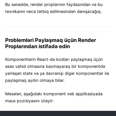
Kontekst
Bu sənəddə, render proplarının faydasından və bu
Xəta Sərhədləri
texnikanın necə tətbiq edilməsindən danışacağıq.
Ref-lərin Yönləndirilməsi
Fraqmentlər
Yüksək Dərəcəli Komponentlər
Digər Kitabxanalar ilə İnteqrasiya
Problemləri Paylaşmaq üçün Render
Proplarından istifadə edin
Dərindən JSX
Performansın Optimallaşdırılması
Komponentlərin React-də kodları paylaşmaq üçün
Portallar
əsas vahid olmasına baxmayaraq bir komponentdə
Profayler
yerləşən state və ya davranışı digər komponentlər ilə
ES6-sız React
paylaşmaq aydın olmaya bilər.
JSX-siz React
Rekonsilyasiya
Məsələn, aşağıdakı komponent veb applikasiyada
Ref-lər və DOM
maus pozisiyasını izləyir:
Render Propları
Statik Tip Yoxlamaları