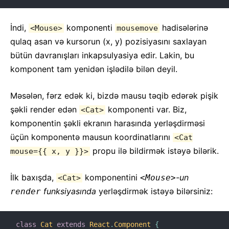
İndi,
komponenti
hadisələrinə
<Mouse>
mousemove
qulaq asan və kursorun (x, y) pozisiyasını saxlayan
bütün davranışları inkapsulyasiya edir. Lakin, bu
komponent tam yenidən işlədilə bilən deyil.
Məsələn, fərz edək ki, bizdə mausu təqib edərək pişik
şəkli render edən
komponenti var. Biz,
<Cat>
komponentin şəkli ekranın harasında yerləşdirməsi
üçün komponentə mausun koordinatlarını
<Cat
propu ilə bildirmək istəyə bilərik.
mouse={{ x, y }}>
İlk baxışda,
komponentini
-un
<Mouse>
<Cat>
funksiyasında
yerləşdirmək istəyə bilərsiniz:
render
class
Cat
extends
React
.
Component
{