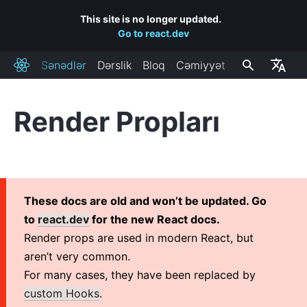
This site is no longer updated.
Go to react.dev
Sənədlər
Dərslik
Bloq
Cəmiyyət
React
Render Propları
QURULMA
Başlamaq
Səhifəyə React Əlavə Et
Yeni React Applikasiyası Yarat
These docs are old and won’t be updated. Go
CDN Linkləri
to
react.dev
for the new React docs.
Buraxılış Kanalları
Render props are used in modern React, but
aren’t very common.
ƏSAS KONSEPSIYALAR
For many cases, they have been replaced by
custom Hooks
.
1. Salam Dünya