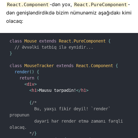
-dən yox,
-
React.Component
React.PureComponent
dən genişləndirdikdə bizim nümunəmiz aşağıdakı kimi
olacaq:
class
Mouse
extends
React
.
PureComponent
{
// Əvvəlki tətbiq ilə eynidir...
}
class
MouseTracker
extends
React
.
Component
{
render
(
)
{
return
(
<
div
>
<
h1
>
Mausu tərpədin!
</
h1
>
{
/*

          Bu, yaxşı fikir deyil! `render` 
propunun

          dəyəri hər render etmə zamanı fərqli 
olacaq.

        */
}