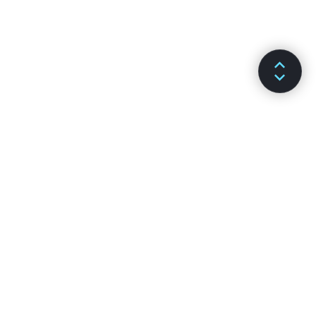
SƏNƏDLƏR
KANALLAR
Qurulma
GitHub
Əsas Konsepsiyalar
Stack Overflow
Genişləndirilmiş Təlimatlar
Discussion Forums
API Arayışı
Reactiflux Chat