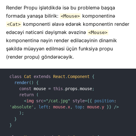
Render Propu işlətdikdə isə bu problemə başqa
formada yanaşa bilirik:
komponentinə
<Mouse>
komponenti əlavə edərək komponentin render
<Cat>
edəcəyi nəticəni dəyişmək əvəzinə
<Mouse>
komponentinə nəyin render ediləcəyinin dinamik
şəkildə müəyyən edilməsi üçün funksiya propu
(render propu) göndərəcəyik.
class
Cat
extends
React
.
Component
{
render
(
)
{
const
 mouse 
=
this
.
props
.
mouse
;
return
(
<
img
src
=
"
/cat.jpg
"
style
=
{
{
position
:
'absolute'
,
left
:
 mouse
.
x
,
top
:
 mouse
.
y 
}
}
/>
)
;
}
}