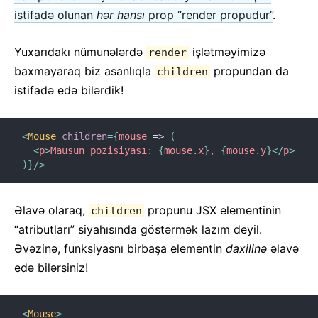
istifadə olunan
hər hansı
prop “render propudur”
.
Yuxarıdakı nümunələrdə
işlətməyimizə
render
baxmayaraq biz asanlıqla
propundan da
children
istifadə edə bilərdik!
<
Mouse
children
=
{
mouse
=>
(
<
p
>
Mausun pozisiyası: 
{
mouse
.
x
}
, 
{
mouse
.
y
}
</
p
>
)
}
/>
Əlavə olaraq,
propunu JSX elementinin
children
“atributları” siyahısında göstərmək lazım deyil.
Əvəzinə, funksiyasnı birbaşa elementin
daxilinə
əlavə
edə bilərsiniz!
<
Mouse
>