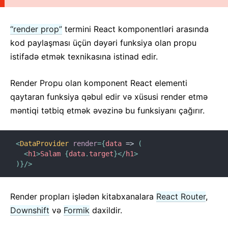
2. JSX-ə Giriş
3. Elementlərin Render Edilməsi
“render prop”
termini React komponentləri arasında
4. Komponent və Proplar
kod paylaşması üçün dəyəri funksiya olan propu
5. State və Lifecycle
istifadə etmək texnikasına istinad edir.
6. Hadisələrin Emal Edilməsi
7. Şərti Render Edilmə
Render Propu olan komponent React elementi
8. Siyahılar və Açarlar
qaytaran funksiya qəbul edir və xüsusi render etmə
məntiqi tətbiq etmək əvəzinə bu funksiyanı çağırır.
9. Anketlər
10. State-in Qaldırılması
11. Kompozisiya vs Varislik
<
DataProvider
render
=
{
data
=>
(
12. React ilə Düşünmək
<
h1
>
Salam 
{
data
.
target
}
</
h1
>
)
}
/>
GENIŞLƏNDIRILMIŞ TƏLIMATLAR
Render propları işlədən kitabxanalara
React Router
,
İmkanlılıq
Downshift
və
Formik
daxildir.
Kod Parçalanması