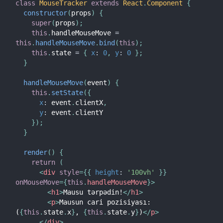
class
MouseTracker
extends
React
.
Component
{
Strict Rejimi
constructor
(
props
)
{
super
(
props
)
;
PropType-lar ilə Tip Yoxlamaları
this
.
handleMouseMove 
=
Kontrolsuz Komponentlər
this
.
handleMouseMove
.
bind
(
this
)
;
Veb Komponentlər
this
.
state 
=
{
x
:
0
,
y
:
0
}
;
}
API ARAYIŞI
handleMouseMove
(
event
)
{
this
.
setState
(
{
React
x
:
 event
.
clientX
,
React.Component
y
:
 event
.
clientY

}
)
;
ReactDOM
}
ReactDOMClient
render
(
)
{
ReactDOMServer
return
(
DOM Elementləri
<
div
style
=
{
{
height
:
'100vh'
}
}
SyntheticEvent
onMouseMove
=
{
this
.
handleMouseMove
}
>
<
h1
>
Mausu tərpədin!
</
h1
>
Test Vasitələri
<
p
>
Mausun cari pozisiyası: 
Test Renderer
(
{
this
.
state
.
x
}
, 
{
this
.
state
.
y
}
)
</
p
>
</
div
>