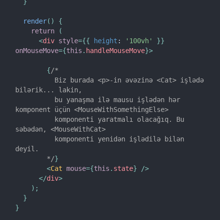
}
render
(
)
{
return
(
<
div
style
=
{
{
height
:
'100vh'
}
}
onMouseMove
=
{
this
.
handleMouseMove
}
>
{
/*

          Biz burada <p>-in əvəzinə <Cat> işlədə 
bilərik... lakin,

          bu yanaşma ilə mausu işlədən hər 
komponent üçün <MouseWithSomethingElse>

          komponenti yaratmalı olacağıq. Bu 
səbədən, <MouseWithCat>

          komponenti yenidən işlədilə bilən 
deyil.

        */
}
<
Cat
mouse
=
{
this
.
state
}
/>
</
div
>
)
;
}
}