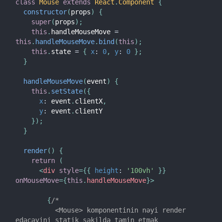
class
Mouse
extends
React
.
Component
{
constructor
(
props
)
{
super
(
props
)
;
this
.
handleMouseMove 
=
this
.
handleMouseMove
.
bind
(
this
)
;
this
.
state 
=
{
x
:
0
,
y
:
0
}
;
}
handleMouseMove
(
event
)
{
this
.
setState
(
{
x
:
 event
.
clientX
,
y
:
 event
.
clientY

}
)
;
}
render
(
)
{
return
(
<
div
style
=
{
{
height
:
'100vh'
}
}
onMouseMove
=
{
this
.
handleMouseMove
}
>
{
/*

          <Mouse> komponentinin nəyi render 
edəcəyini statik şəkildə təmin etmək
