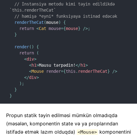
// İnstansiya metodu kimi təyin edildikdə 
`this.renderTheCat`
// həmişə *eyni* funksiyaya istinad edəcək
renderTheCat
(
mouse
)
{
return
<
Cat
mouse
=
{
mouse
}
/>
;
}
render
(
)
{
return
(
<
div
>
<
h1
>
Mausu tərpədin!
</
h1
>
<
Mouse
render
=
{
this
.
renderTheCat
}
/>
</
div
>
)
;
}
}
Propun statik təyin edilməsi mümkün olmadıqda
(məsələn, komponentin state və ya proplarından
istifadə etmək lazım olduqda)
komponentini
<Mouse>