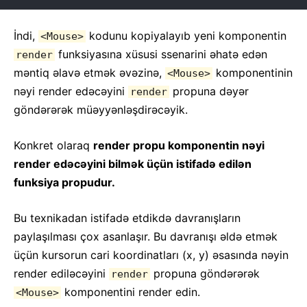
İndi,
kodunu kopiyalayıb yeni komponentin
<Mouse>
funksiyasına xüsusi ssenarini əhatə edən
render
məntiq əlavə etmək əvəzinə,
komponentinin
<Mouse>
nəyi render edəcəyini
propuna dəyər
render
göndərərək müəyyənləşdirəcəyik.
Konkret olaraq
render propu komponentin nəyi
render edəcəyini bilmək üçün istifadə edilən
funksiya propudur.
Bu texnikadan istifadə etdikdə davranışların
paylaşılması çox asanlaşır. Bu davranışı əldə etmək
üçün kursorun cari koordinatları (x, y) əsasında nəyin
render ediləcəyini
propuna göndərərək
render
komponentini render edin.
<Mouse>