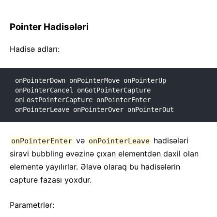
Pointer Hadisələri
Hadisə adları:
onPointerDown onPointerMove onPointerUp 
onPointerCancel onGotPointerCapture

onLostPointerCapture onPointerEnter 
onPointerLeave onPointerOver onPointerOut
və
hadisələri
onPointerEnter
onPointerLeave
siravi bubbling əvəzinə çıxan elementdən daxil olan
elementə yayılırlar. Əlavə olaraq bu hadisələrin
capture fazası yoxdur.
Parametrlər: