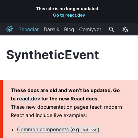
This site is no longer updated.
Go to react.dev
Sənədlər
Dərslik
Bloq
Cəmiyyət
React
SyntheticEvent
QURULMA
Başlamaq
Səhifəyə React Əlavə Et
Yeni React Applikasiyası Yarat
These docs are old and won’t be updated. Go
CDN Linkləri
to
react.dev
for the new React docs.
Buraxılış Kanalları
These new documentation pages teach modern
React and include live examples:
ƏSAS KONSEPSIYALAR
Common components (e.g.
)
<div>
1. Salam Dünya