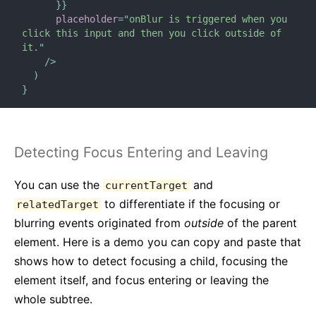
}
}
placeholder
=
"
onBlur is triggered when you 
click this input and then you click outside of 
it.
"
/>
)
}
Detecting Focus Entering and Leaving
You can use the
and
currentTarget
to differentiate if the focusing or
relatedTarget
blurring events originated from
outside
of the parent
element. Here is a demo you can copy and paste that
shows how to detect focusing a child, focusing the
element itself, and focus entering or leaving the
whole subtree.