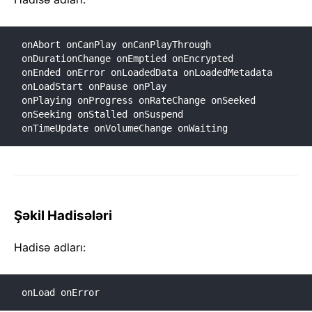
onAbort onCanPlay onCanPlayThrough 
onDurationChange onEmptied onEncrypted

onEnded onError onLoadedData onLoadedMetadata 
onLoadStart onPause onPlay

onPlaying onProgress onRateChange onSeeked 
onSeeking onStalled onSuspend

onTimeUpdate onVolumeChange onWaiting
Şəkil Hadisələri
Hadisə adları:
onLoad onError