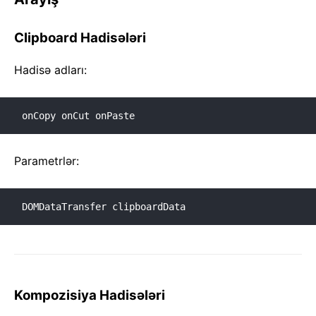
Clipboard Hadisələri
Hadisə adları:
onCopy onCut onPaste
Parametrlər:
DOMDataTransfer clipboardData
Kompozisiya Hadisələri