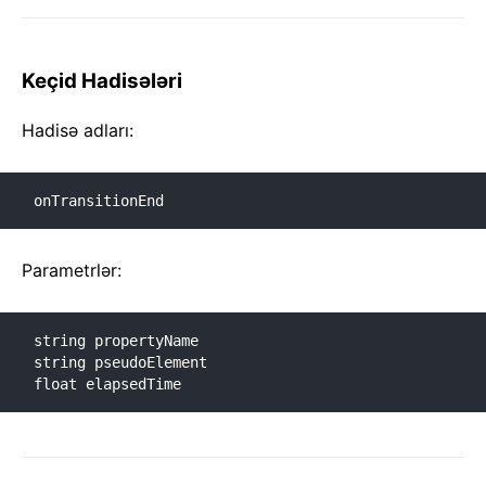
Keçid Hadisələri
Hadisə adları:
onTransitionEnd
Parametrlər:
string propertyName

string pseudoElement

float elapsedTime