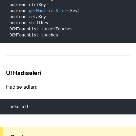
boolean ctrlKey

boolean 
getModifierState
(
key
)
boolean metaKey

boolean shiftKey

DOMTouchList targetTouches

DOMTouchList touches
UI Hadisələri
Hadisə adları:
onScroll