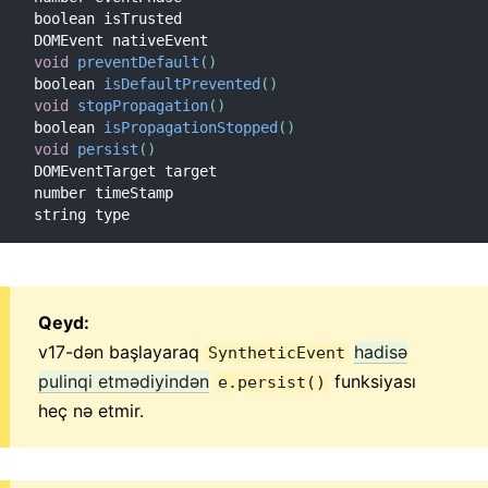
boolean isTrusted

Strict Rejimi
PropType-lar ilə Tip Yoxlamaları
void
preventDefault
(
)
Kontrolsuz Komponentlər
boolean 
isDefaultPrevented
(
)
void
stopPropagation
(
)
Veb Komponentlər
boolean 
isPropagationStopped
(
)
void
persist
(
)
DOMEventTarget target

API ARAYIŞI
number timeStamp

React
string type
React.Component
ReactDOM
ReactDOMClient
Qeyd:
ReactDOMServer
v17-dən başlayaraq
hadisə
SyntheticEvent
DOM Elementləri
pulinqi etmədiyindən
funksiyası
e.persist()
SyntheticEvent
heç nə etmir.
Test Vasitələri
Test Renderer