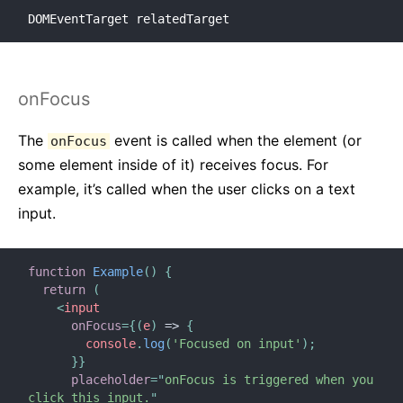
DOMEventTarget relatedTarget
onFocus
The
event is called when the element (or
onFocus
some element inside of it) receives focus. For
example, it’s called when the user clicks on a text
input.
function
Example
(
)
{
return
(
<
input
onFocus
=
{
(
e
)
=>
{
        console
.
log
(
'Focused on input'
)
;
}
}
placeholder
=
"
onFocus is triggered when you 
click this input.
"