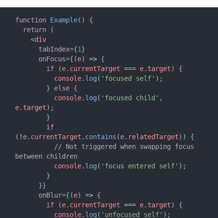
function
Example
(
)
{
return
(
<
div
tabIndex
=
{
1
}
onFocus
=
{
(
e
)
=>
{
if
(
e
.
currentTarget 
===
 e
.
target
)
{
          console
.
log
(
'focused self'
)
;
}
else
{
          console
.
log
(
'focused child'
,
e
.
target
)
;
}
if
(
!
e
.
currentTarget
.
contains
(
e
.
relatedTarget
)
)
{
// Not triggered when swapping focus 
between children
          console
.
log
(
'focus entered self'
)
;
}
}
}
onBlur
=
{
(
e
)
=>
{
if
(
e
.
currentTarget 
===
 e
.
target
)
{
          console
.
log
(
'unfocused self'
)
;