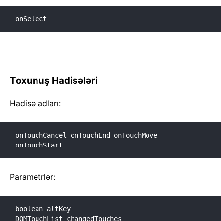
onSelect
Toxunuş Hadisələri
Hadisə adları:
onTouchCancel onTouchEnd onTouchMove 
onTouchStart
Parametrlər:
boolean altKey

DOMTouchList changedTouches
