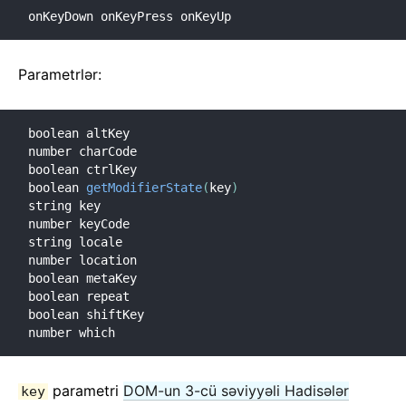
onKeyDown onKeyPress onKeyUp
Parametrlər:
boolean altKey

number charCode

boolean ctrlKey

boolean 
getModifierState
(
key
)
string key

number keyCode

string locale

number location

boolean metaKey

boolean repeat

boolean shiftKey

number which
parametri
DOM-un 3-cü səviyyəli Hadisələr
key