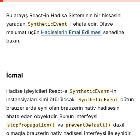
2. JSX-ə Giriş
3. Elementlərin Render Edilməsi
Bu arayış React-in Hadisə Sisteminin bir hissəsini
4. Komponent və Proplar
yaradan
-i əhatə edir. Əlavə
SyntheticEvent
5. State və Lifecycle
məlumat üçün
Hadisələrin Emal Edilməsi
sənədinə
baxın.
6. Hadisələrin Emal Edilməsi
7. Şərti Render Edilmə
8. Siyahılar və Açarlar
9. Anketlər
İcmal
10. State-in Qaldırılması
11. Kompozisiya vs Varislik
Hadisə işləyiciləri React-ə
-in
SyntheticEvent
12. React ilə Düşünmək
instansiyaları kimi ötürüləcək.
bütün
SyntheticEvent
brauzerlərdə eyni olan brauzerin nativ hadisəsini
GENIŞLƏNDIRILMIŞ TƏLIMATLAR
əhatə edən obyektdir. Bunun interfeysi
İmkanlılıq
və
daxil
stopPropagation()
preventDefault()
Kod Parçalanması
olmaqla brauzerin nativ hadisəsi interfeysi ilə eynidir.