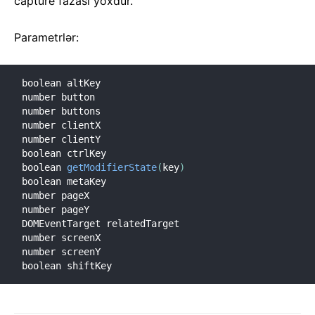
capture fazası yoxdur.
Parametrlər:
boolean altKey

number button

number buttons

number clientX

number clientY

boolean ctrlKey

boolean 
getModifierState
(
key
)
boolean metaKey

number pageX

number pageY

DOMEventTarget relatedTarget

number screenX

number screenY

boolean shiftKey