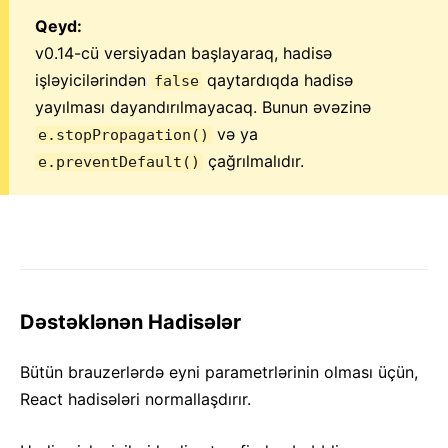
JS Mühitinin Tələbləri
Qeyd:
Lüğət
v0.14-cü versiyadan başlayaraq, hadisə
işləyicilərindən
qaytardıqda hadisə
false
HOOKLAR
yayılması dayandırılmayacaq. Bunun əvəzinə
1. Hooklara Giriş
və ya
e.stopPropagation()
2. Hooklar Bir Baxışda
çağrılmalıdır.
e.preventDefault()
3. State Hookunun İstifadəsi
4. Effect Hookunun İstifadəsi
5. Hookların Qaydaları
6. Xüsusi Hookların Düzəldilməsi
7. Hookların API Arayışı
Dəstəklənən Hadisələr
8. Hooklar FAQ
Bütün brauzerlərdə eyni parametrlərinin olması üçün,
TEST ETMƏ
React hadisələri normallaşdırır.
İcmal