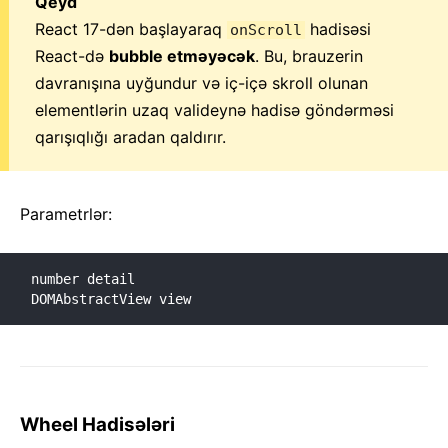
Qeyd
React 17-dən başlayaraq
hadisəsi
onScroll
React-də
bubble etməyəcək
. Bu, brauzerin
davranışına uyğundur və iç-içə skroll olunan
elementlərin uzaq valideynə hadisə göndərməsi
qarışıqlığı aradan qaldırır.
Parametrlər:
number detail

DOMAbstractView view
Wheel Hadisələri