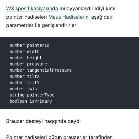
W3 spesifikasiyasında
müəyyənləşdirildiyi kimi,
pointer hadisələri
Maus Hadisələrini
aşağıdakı
parametrlər ilə genişləndirirlər:
number pointerId

number width

number height

number pressure

number tangentialPressure

number tiltX

number tiltY

number twist

string pointerType

boolean isPrimary
Brauzer dəstəyi haqqında qeyd:
Pointer hadisələri bütün brauzerlər tərəfindən