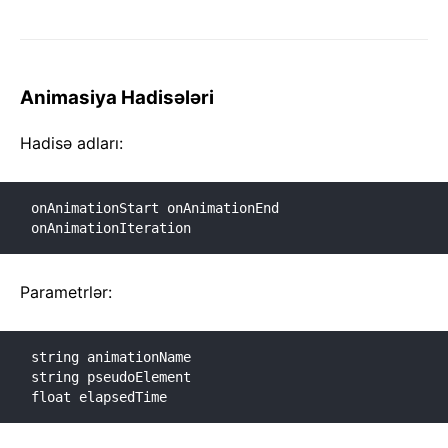
Animasiya Hadisələri
Hadisə adları:
onAnimationStart onAnimationEnd 
onAnimationIteration
Parametrlər:
string animationName

string pseudoElement

float elapsedTime