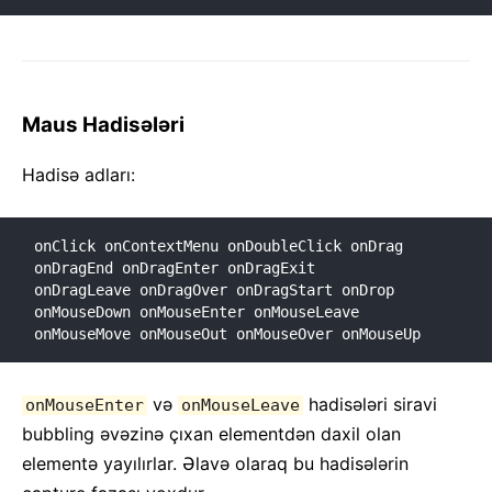
Maus Hadisələri
Hadisə adları:
onClick onContextMenu onDoubleClick onDrag 
onDragEnd onDragEnter onDragExit

onDragLeave onDragOver onDragStart onDrop 
onMouseDown onMouseEnter onMouseLeave

onMouseMove onMouseOut onMouseOver onMouseUp
və
hadisələri siravi
onMouseEnter
onMouseLeave
bubbling əvəzinə çıxan elementdən daxil olan
elementə yayılırlar. Əlavə olaraq bu hadisələrin