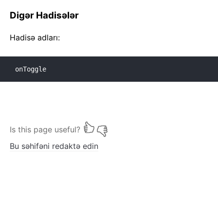
Digər Hadisələr
Hadisə adları:
onToggle
Is this page useful?
Bu səhifəni redaktə edin