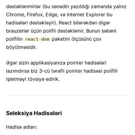
dəstəklənmirlər (bu sənədin yazıldığı zamanda yalnız
Chrome, Firefox, Edge, və Internet Explorer bu
hadisələri dəstəkləyir). React bilərəkdən digər
brauzerlər üçün polifil dəstəkləmir. Bunun səbəni
polifilin
paketini ölçüsünü çox
react-dom
böyütməsidir.
Əgər sizin applikasiyanıza pointer hadisələri
lazımdırsa biz 3-cü tərəfli pointer hadisəsi polifili
işlətməyi tövsiyə edirik.
Seleksiya Hadisələri
Hadisə adları: