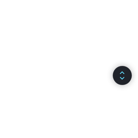
SƏNƏDLƏR
KANALLAR