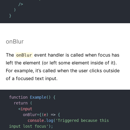
/>
)
}
onBlur
The
event handler is called when focus has
onBlur
left the element (or left some element inside of it).
For example, it’s called when the user clicks outside
of a focused text input.
function
Example
(
)
{
return
(
<
input
onBlur
=
{
(
e
)
=>
{
        console
.
log
(
'Triggered because this 
input lost focus'
)
;