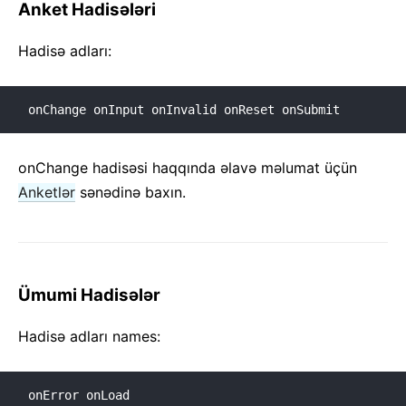
Anket Hadisələri
Hadisə adları:
onChange onInput onInvalid onReset onSubmit 
onChange hadisəsi haqqında əlavə məlumat üçün
Anketlər
sənədinə baxın.
Ümumi Hadisələr
Hadisə adları names:
onError onLoad