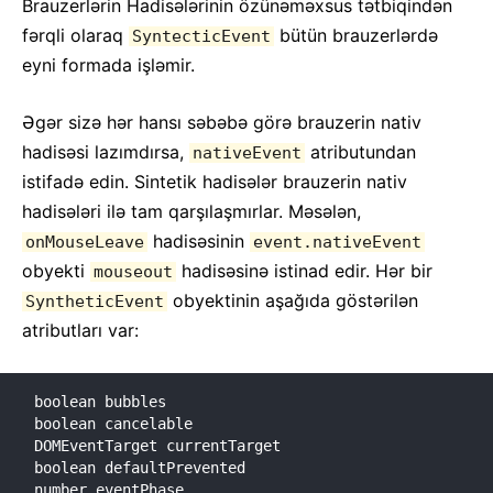
Brauzerlərin Hadisələrinin özünəməxsus tətbiqindən
Kontekst
fərqli olaraq
bütün brauzerlərdə
Xəta Sərhədləri
SyntecticEvent
eyni formada işləmir.
Ref-lərin Yönləndirilməsi
Fraqmentlər
Əgər sizə hər hansı səbəbə görə brauzerin nativ
Yüksək Dərəcəli Komponentlər
hadisəsi lazımdırsa,
atributundan
nativeEvent
Digər Kitabxanalar ilə İnteqrasiya
istifadə edin. Sintetik hadisələr brauzerin nativ
Dərindən JSX
hadisələri ilə tam qarşılaşmırlar. Məsələn,
Performansın Optimallaşdırılması
hadisəsinin
onMouseLeave
event.nativeEvent
Portallar
obyekti
hadisəsinə istinad edir. Hər bir
mouseout
Profayler
obyektinin aşağıda göstərilən
SyntheticEvent
ES6-sız React
atributları var:
JSX-siz React
Rekonsilyasiya
boolean bubbles

Ref-lər və DOM
boolean cancelable

DOMEventTarget currentTarget

Render Propları
boolean defaultPrevented

Statik Tip Yoxlamaları
number eventPhase
