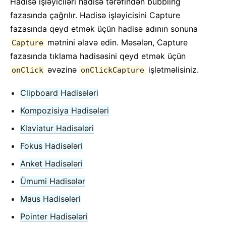
Test Etmə Reseptləri
Hadisə işləyiciləri hadisə tərəfindən bubbling
fazasında çağrılır. Hadisə işləyicisini Capture
Testing Environments
fazasında qeyd etmək üçün hadisə adının sonuna
İŞTIRAK ETMƏK
mətnini əlavə edin. Məsələn, Capture
Capture
fazasında tıklama hadisəsini qeyd etmək üçün
Necə İştirak Etmək
əvəzinə
işlətməlisiniz.
onClick
onClickCapture
Kodun İcmalı
Tətbiq Qeydləri
Clipboard Hadisələri
Dizayn Əsasları
Kompozisiya Hadisələri
Klaviatur Hadisələri
FAQ
Fokus Hadisələri
AJAX və APIs
Anket Hadisələri
Babel, JSX, və Qurulma Addımları
Funksiyaların Komponentlərə Göndərilməsi
Ümumi Hadisələr
Komponent State-i
Maus Hadisələri
Stilləmə və CSS
Pointer Hadisələri
Fayl Strukturu