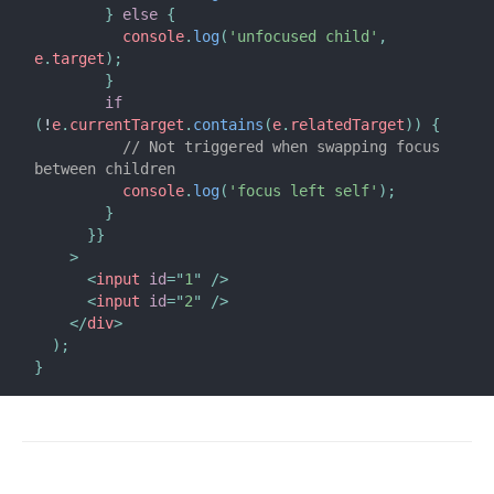
}
else
{
          console
.
log
(
'unfocused child'
,
e
.
target
)
;
}
if
(
!
e
.
currentTarget
.
contains
(
e
.
relatedTarget
)
)
{
// Not triggered when swapping focus 
between children
          console
.
log
(
'focus left self'
)
;
}
}
}
>
<
input
id
=
"
1
"
/>
<
input
id
=
"
2
"
/>
</
div
>
)
;
}